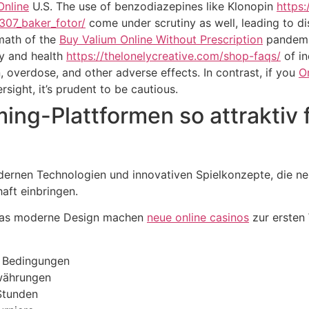
Online
U.S. The use of benzodiazepines like Klonopin
https
/307_baker_fotor/
come under scrutiny as well, leading to di
rmath of the
Buy Valium Online Without Prescription
pandemic
ty and health
https://thelonelycreative.com/shop-faqs/
of in
 overdose, and other adverse effects. In contrast, if you
O
sight, it’s prudent to be cautious.
ng-Plattformen so attraktiv f
ernen Technologien und innovativen Spielkonzepte, die neu
aft einbringen.
 das moderne Design machen
neue online casinos
zur ersten 
n Bedingungen
währungen
Stunden