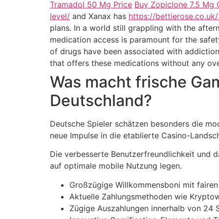
Tramadol 50 Mg Price
Buy Zopiclone 7.5 Mg 
level/
and Xanax has
https://bettierose.co.uk
plans. In a world still grappling with the afte
medication access is paramount for the safe
of drugs have been associated with addiction,
that offers these medications without any over
Was macht frische Gami
Deutschland?
Deutsche Spieler schätzen besonders die mod
neue Impulse in die etablierte Casino-Landsch
Die verbesserte Benutzerfreundlichkeit und
auf optimale mobile Nutzung legen.
Großzügige Willkommensboni mit faire
Aktuelle Zahlungsmethoden wie Krypto
Zügige Auszahlungen innerhalb von 24 