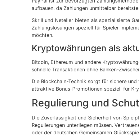
PayPal ist zur bevorzugten Zahlungsmethode 
aufbauen, da Zahlungen unmittelbar bereitste
Skrill und Neteller bieten als spezialisierte
Zahlungslösungen speziell für Spieler implem
möchten.
Kryptowährungen als aktu
Bitcoin, Ethereum und andere Kryptowährung
schnelle Transaktionen ohne Banken-Zwischen
Die Blockchain-Technik sorgt für sichere und
attraktive Bonus-Promotionen speziell für Kr
Regulierung und Schut
Die Zuverlässigkeit und Sicherheit von Spielp
Regulierungen unterliegen müssen. Vertrauen
oder der deutschen Gemeinsamen Glücksspiel