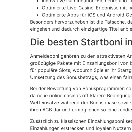
Innovative Gamification-Elemente und T
Optimierte Live-Casino-Erlebnisse mit
Optimierte Apps für iOS und Android Ge
Besonders hervorzuheben ist die Tatsache, d
eingehen und dadurch einzigartige Titel anbi
Die besten Startboni 
Anmeldeboni gehören zu den attraktivsten Anr
großzügige Pakete mit Einzahlungsboni von b
für populäre Slots, wodurch Spieler ihr Star
Umsetzung des Bonusbetrags, was einen faire
Bei der Bewertung von Bonusprogrammen sollt
da neue online casinos oft klarere Bedingung
Wetteinsätze während der Bonusphase sowie di
ihren AGB dar und ermöglichen so eine fundie
Zusätzlich zu klassischen Einzahlungsboni se
Einzahlungen erstrecken und loyalen Nutzern